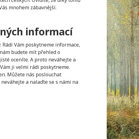
 těch českých. Uvidíte, že díky tomu
 Vás mnohem zábavnější.
čných informací
. Rádi Vám poskytneme informace,
y nám budete mít přehled o
ajisté oceníte. A proto neváhejte a
 Vám ji velmi rádi poskytneme.
den. Můžete nás poslouchat
 neváhejte a nalaďte se s námi na