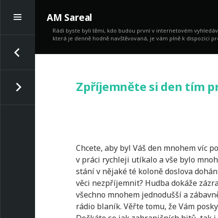
Toggle
AM Sareal
Sidebar
Rádi byste byli těmi, kdo budou první v internetovém vyhledá
Post
která je denně hodně navštěvovaná, je vám plně k dispozici pr
PREVIOUS
navigation
Díky fotopasti nahlédnete do života zvířat
Skip
to
NEXT
content
Zpříjemněte si den tím 
Zhubněte bez jo-jo efektu
Chcete, aby byl Váš den mnohem víc po
v práci rychleji utíkalo a vše bylo mn
stání v nějaké té koloně doslova dohání
věci nezpříjemnit? Hudba dokáže zázra
všechno mnohem jednodušší a zábavnějš
rádio blaník
. Věřte tomu, že Vám posky