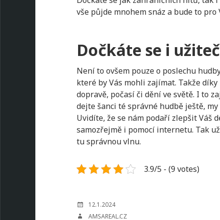
Dočkáte se jak zahraničních hitů, tak i
vše půjde mnohem snáz a bude to pro
Dočkáte se i užite
Není to ovšem pouze o poslechu hudby
které by Vás mohli zajímat. Takže dík
dopravě, počasí či dění ve světě. I to z
dejte šanci té správné hudbě ještě, my
Uvidíte, že se nám podaří zlepšit Váš 
samozřejmě i pomocí internetu. Tak už
tu správnou vlnu.
3.9/5 - (9 votes)
POSTED
12.1.2024
ON
AUTHOR
AMSAREAL.CZ