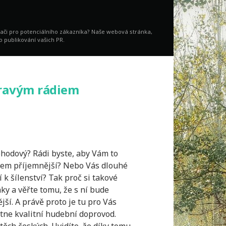
vači pro potenciálního zákazníka? Naše webová stránka,
o publikování vašich PR.
pravým rádiem
hodový? Rádi byste, aby Vám to
ohem příjemnější? Nebo Vás dlouhé
 k šílenství? Tak proč si takové
ky a věřte tomu, že s ní bude
í. A právě proto je tu pro Vás
tne kvalitní hudební doprovod.