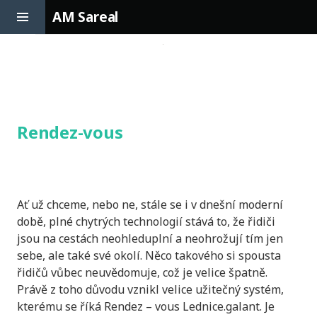
Toggle
AM Sareal
Sidebar
Skip
to
content
Rendez-vous
Ať už chceme, nebo ne, stále se i v dnešní moderní
době, plné chytrých technologií stává to, že řidiči
jsou na cestách neohleduplní a neohrožují tím jen
sebe, ale také své okolí. Něco takového si spousta
řidičů vůbec neuvědomuje, což je velice špatně.
Právě z toho důvodu vznikl velice užitečný systém,
kterému se říká Rendez – vous
Lednice.galant
. Je