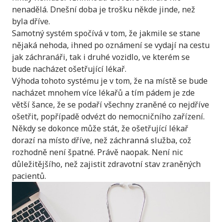
nenadělá. Dnešní doba je trošku někde jinde, než
byla dříve.
Samotný systém spočívá v tom, že jakmile se stane
nějaká nehoda, ihned po oznámení se vydají na cestu
jak záchranáři, tak i druhé vozidlo, ve kterém se
bude nacházet ošetřující lékař.
Výhoda tohoto systému je v tom, že na místě se bude
nacházet mnohem více lékařů a tím pádem je zde
větší šance, že se podaří všechny zraněné co nejdříve
ošetřit, popřípadě odvézt do nemocničního zařízení.
Někdy se dokonce může stát, že ošetřující lékař
dorazí na místo dříve, než záchranná služba, což
rozhodně není špatné. Právě naopak. Není nic
důležitějšího, než zajistit zdravotní stav zraněných
pacientů.