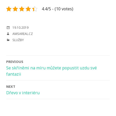
4.4/5 - (10 votes)
POSTED
19.10.2019
ON
AUTHOR
AMSAREAL.CZ
CATEGORIES
SLUŽBY
Post
PREVIOUS
navigation
Se skříněmi na míru můžete popustit uzdu své
fantazii
NEXT
Dřevo v interiéru