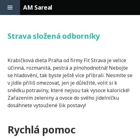
Toggle
AM Sareal
Sidebar
Skip
to
content
Strava složená odborníky
Krabičková dieta Praha
od firmy Fit Strava je velice
účinná, rozmanitá, pestrá a plnohodnotná! Nebojte
se hladovění, tak byste ještě více přibrali. Nesmíte se
v jídle příliš omezovat, jen je důležité, volit si k
snědku potraviny, které nejsou tak vysoce kalorické!
Zařazením zeleniny a ovoce do svého jídelníčku
dosáhnete vytoužené šik postavy!
Rychlá pomoc