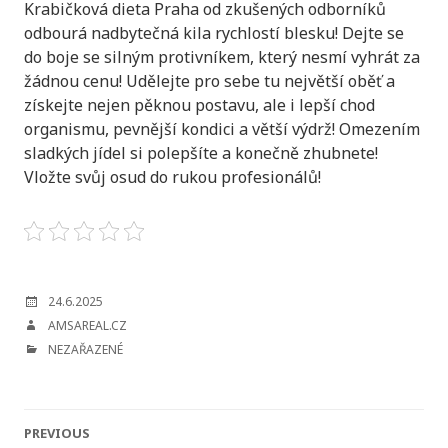
Krabičková dieta Praha od zkušených odborníků
odbourá nadbytečná kila rychlostí blesku! Dejte se
do boje se silným protivníkem, který nesmí vyhrát za
žádnou cenu! Udělejte pro sebe tu největší oběť a
získejte nejen pěknou postavu, ale i lepší chod
organismu, pevnější kondici a větší výdrž! Omezením
sladkých jídel si polepšíte a konečně zhubnete!
Vložte svůj osud do rukou profesionálů!
POSTED
24.6.2025
ON
AUTHOR
AMSAREAL.CZ
CATEGORIES
NEZAŘAZENÉ
Post
PREVIOUS