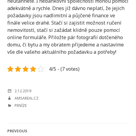
neutáhnete. I nebankovní společnosti mohou pomoci
adekvátně a rychle. Dnes již dávno neplatí, že jejich
požadavky jsou nadlimitní a půjčené finance ve
finále velice drahé. Stačí si zajistit možnost ručení
nemovitostí, stačí si zažádat klidně pouze pomocí
online formuláře. Přiložte pár fotografií dotčeného
domu, či bytu a my obratem přijedeme a nastavíme
vše dle vašeho aktuálního požadavku a potřeby!
4/5 - (7 votes)
POSTED
2.12.2019
ON
AUTHOR
AMSAREAL.CZ
CATEGORIES
PENÍZE
Post
PREVIOUS