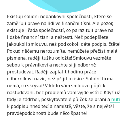
Existují solidní nebankovní společnosti, které se
zaměřují právě na lidi ve finanční tísni. Ale pozor,
existuje i řada společností, co parazitují právě na
lidské finanční tísni a neštěstí. Než podepíšete
jakoukoli smlouvu, než pod cokoli dáte podpis, čtěte!
Pokud něčemu nerozumíte, nemůžete přečíst malá
písmena, raději tužku odložte! Smlouvu vezměte
sebou k právníkovi a nechte si jí odborně
prostudovat. Raději zaplatit hodinu práce
odborníkovi navíc, než přijít o tisíce. Solidní firma
nemá, co skrývat! V klidu vám smlouvu půjčí k
nastudování, bez problémů vám vyjde vstříc. Když už
tady je zádrhel, poskytovatelé půjček se brání a
nutí
k podpisu hned teď a namístě, vězte, že s největší
pravděpodobností bude něco špatně!