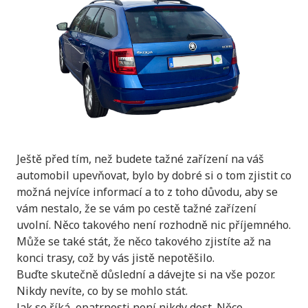
Ještě před tím, než budete tažné zařízení na váš
automobil upevňovat, bylo by dobré si o tom zjistit co
možná nejvíce informací a to z toho důvodu, aby se
vám nestalo, že se vám po cestě tažné zařízení
uvolní. Něco takového není rozhodně nic příjemného.
Může se také stát, že něco takového zjistíte až na
konci trasy, což by vás jistě nepotěšilo.
Buďte skutečně důslední a dávejte si na vše pozor.
Nikdy nevíte, co by se mohlo stát.
Jak se říká, opatrnosti není nikdy dost. Něco