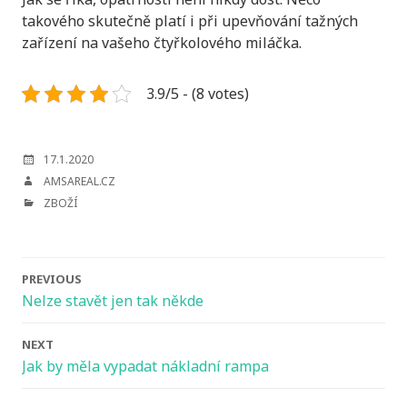
takového skutečně platí i při upevňování tažných
zařízení na vašeho čtyřkolového miláčka.
3.9/5 - (8 votes)
POSTED
17.1.2020
ON
AUTHOR
AMSAREAL.CZ
CATEGORIES
ZBOŽÍ
Post
PREVIOUS
navigation
Nelze stavět jen tak někde
NEXT
Jak by měla vypadat nákladní rampa