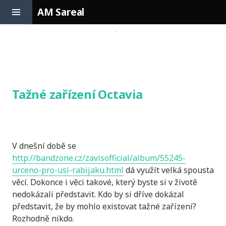
Toggle
AM Sareal
Sidebar
Skip
to
content
Tažné zařízení Octavia
V dnešní době se
http://bandzone.cz/zavisofficial/album/55245-
urceno-pro-usi-rabijaku.html
dá využít velká spousta
věcí. Dokonce i věci takové, který byste si v životě
nedokázali představit. Kdo by si dříve dokázal
představit, že by mohlo existovat tažné zařízení?
Rozhodně nikdo.