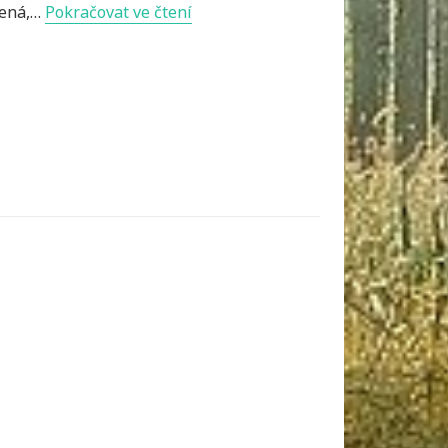
Bazén
mená,…
Pokračovat ve čtení
je
praktický