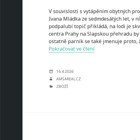
V souvislosti s vytápěním obytných pro
Ivana Mládka ze sedmdesátých let, v ní
podpalubí topič přikládá, na lodi je sk
centra Prahy na Slapskou přehradu by
ostatně parník se také jmenuje proto,
Kotel
Pokračovat ve čtení
na
pelety
je
POSTED
16.4.2026
ON
velká
AUTHOR
AMSAREAL.CZ
výhra
CATEGORIES
ZBOŽÍ