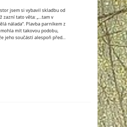
stor jsem si vybavil skladbu od
ž zazní tato věta: „…tam v
vělá nálada“. Plavba parníkem z
 mohla mít takovou podobu,
 že jeho součástí alespoň před…