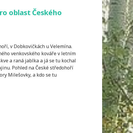
ro oblast Českého
oří, v Dobkovičkách u Velemína.
eného venkovského kováře v letním
kve a raná jablka a já se tu kochal
jinu. Pohled na České středohoří
ory Milešovky, a kdo se tu
í
á
o
oří