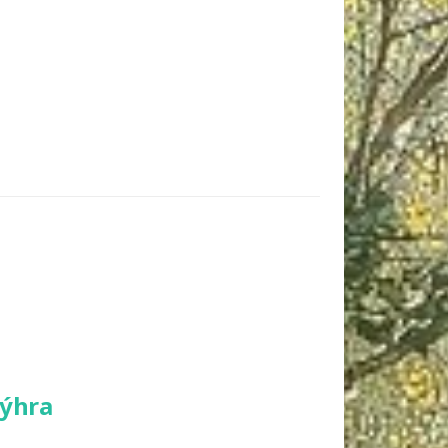
výhra