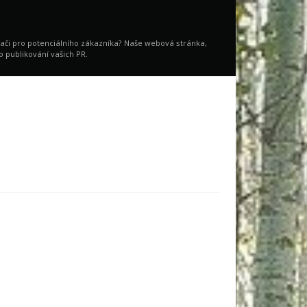
vači pro potenciálního zákazníka? Naše webová stránka,
o publikování vašich PR.