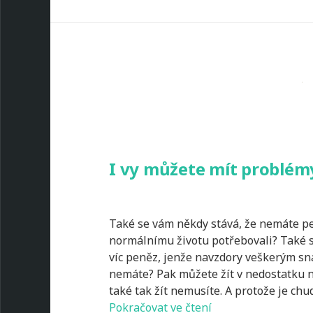
I vy můžete mít problém
Také se vám někdy stává, že nemáte pe
normálnímu životu potřebovali? Také s
víc peněz, jenže navzdory veškerým s
nemáte? Pak můžete žít v nedostatku ne
také tak žít nemusíte. A protože je ch
I
Pokračovat ve čtení