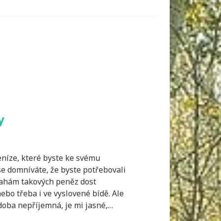
y
níze, které byste ke svému
e domníváte, že byste potřebovali
nahám takových peněz dost
bo třeba i ve vyslovené bídě. Ale
udoba nepříjemná, je mi jasné,…