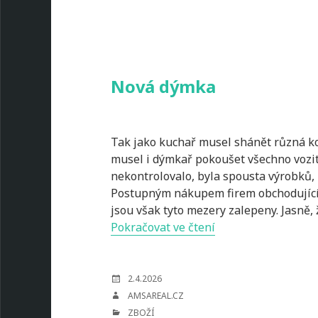
Nová dýmka
Tak jako kuchař musel shánět různá ko
musel i dýmkař pokoušet všechno vozit 
nekontrolovalo, byla spousta výrobků, 
Postupným nákupem firem obchodující
jsou však tyto mezery zalepeny. Jasně,
Nová
Pokračovat ve čtení
dýmka
POSTED
2.4.2026
ON
AUTHOR
AMSAREAL.CZ
CATEGORIES
ZBOŽÍ