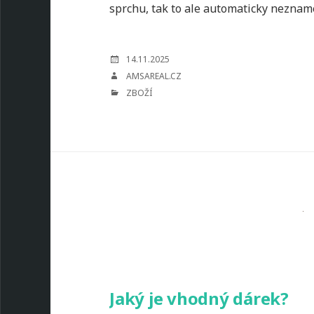
sprchu, tak to ale automaticky nezna
POSTED
14.11.2025
ON
AUTHOR
AMSAREAL.CZ
CATEGORIES
ZBOŽÍ
Jaký je vhodný dárek?