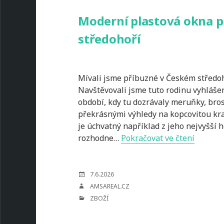
Moderní plastová okna p
středohoří
Mívali jsme příbuzné v Českém středoh
Navštěvovali jsme tuto rodinu vyhláš
období, kdy tu dozrávaly meruňky, bros
překrásnými výhledy na kopcovitou kra
je úchvatný například z jeho nejvyšší h
Modern
rozhodne…
Pokračovat ve čtení
plastov
okna
pro
POSTED
7.6.2026
ON
oblast
AUTHOR
AMSAREAL.CZ
Českéh
CATEGORIES
ZBOŽÍ
středoh