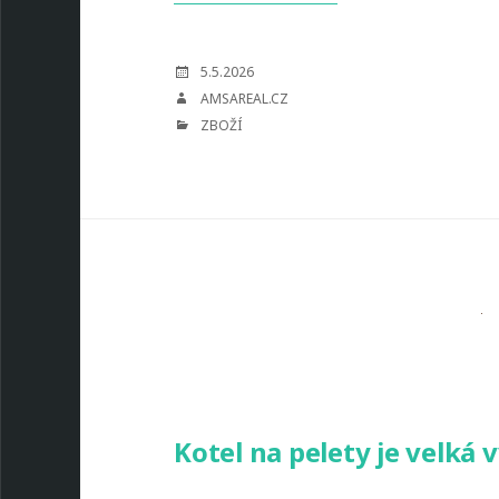
vy
můžete
mít
POSTED
5.5.2026
ON
problémy
AUTHOR
AMSAREAL.CZ
CATEGORIES
ZBOŽÍ
Kotel na pelety je velká 