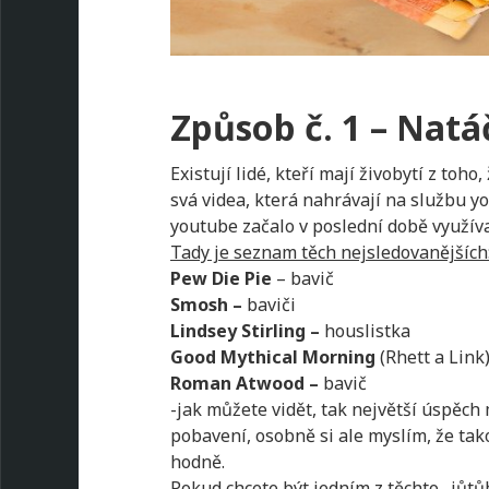
Způsob č. 1 – Natá
Existují lidé, kteří mají živobytí z toho
svá videa, která nahrávají na službu y
youtube začalo v poslední době využíva
Tady je seznam těch nejsledovanějších
Pew Die Pie
– bavič
Smosh –
baviči
Lindsey Stirling –
houslistka
Good Mythical Morning
(Rhett a Link)
Roman Atwood –
bavič
-jak můžete vidět, tak největší úspěch m
pobavení, osobně si ale myslím, že tak
hodně.
Pokud chcete být jedním z těchto „jůtů