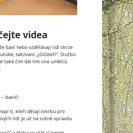
čejte videa
, že baví nebo vzdělávají lidi skrze
outube, takzvaní „jůtůbeři“. Službu
t také čím dál tím více umělců.
:
 – baviči
ají ti, kteří dělají tvorbu pro
ových lidí je už na scéně opravdu
berů“ a třeba se stát slavným,