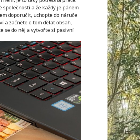
 není, je to taky potřebná práce.
é společnosti a že každý je pánem
všem doporučit, uchopte do náruče
ví a začněte o tom dělat obsah,
 se do něj a vytvořte si pasivní