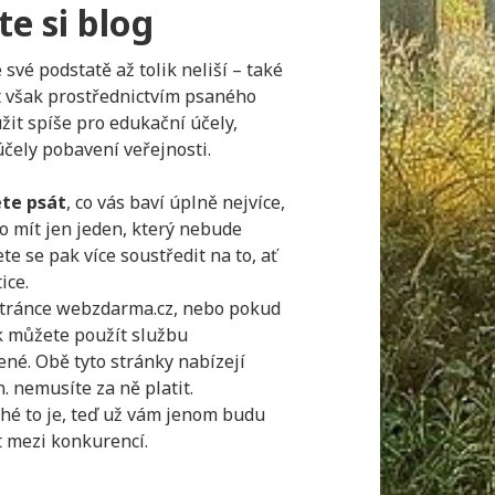
te si blog
své podstatě až tolik neliší – také
át však prostřednictvím psaného
žit spíše pro edukační účely,
 účely pobavení veřejnosti.
ete psát
, co vás baví úplně nejvíce,
o mít jen jeden, který nebude
e se pak více soustředit na to, ať
ice.
 stránce webzdarma.cz, nebo pokud
ak můžete použít službu
ené. Obě tyto stránky nabízejí
. nemusíte za ně platit.
ché to je, teď už vám jenom budu
t mezi konkurencí.