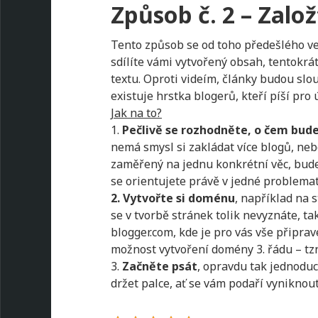
Způsob č. 2 – Založ
Tento způsob se od toho předešlého ve 
sdílíte vámi vytvořený obsah, tentokr
textu. Oproti videím, články budou slou
existuje hrstka blogerů, kteří píší pro
Jak na to?
1.
Pečlivě se rozhodněte, o čem bud
nemá smysl si zakládat více blogů, neb
zaměřený na jednu konkrétní věc, budet
se orientujete právě v jedné problemat
2. Vytvořte si doménu
, například na
se v tvorbě stránek tolik nevyznáte, t
blogger.com, kde je pro vás vše připrav
možnost vytvoření domény 3. řádu – tzn
3.
Začněte psát
, opravdu tak jednodu
držet palce, ať se vám podaří vyniknou