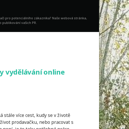
vači pro potenciálního zákazníka? Naše webová stránka,
o publikování vašich PR.
y vydělávání online
stále více cest, kudy se v životě
ý život prodavačku, nebo pracovat s