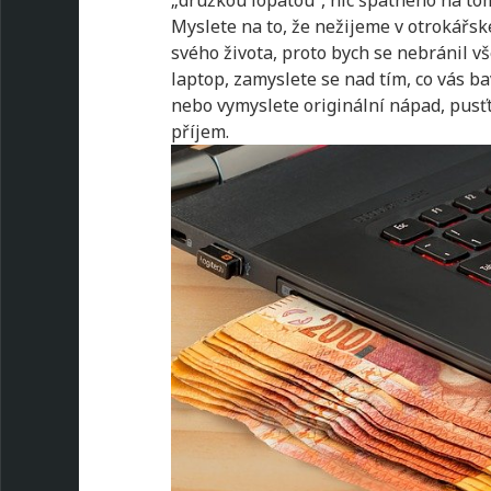
„družkou lopatou“, nic špatného na tom
Myslete na to, že nežijeme v otrokářsk
svého života, proto bych se nebránil 
laptop, zamyslete se nad tím, co vás ba
nebo vymyslete originální nápad, pusťte
příjem.