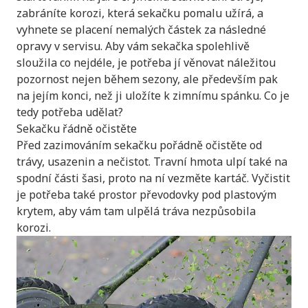
zabráníte korozi, která sekačku pomalu užírá, a
vyhnete se placení nemalých částek za následné
opravy v servisu. Aby vám sekačka spolehlivě
sloužila co nejdéle, je potřeba jí věnovat náležitou
pozornost nejen během sezony, ale především pak
na jejím konci, než ji uložíte k zimnímu spánku. Co je
tedy potřeba udělat?
Sekačku řádně očistěte
Před zazimováním sekačku pořádně očistěte od
trávy, usazenin a nečistot. Travní hmota ulpí také na
spodní části šasi, proto na ní vezměte kartáč. Vyčistit
je potřeba také prostor převodovky pod plastovým
krytem, aby vám tam ulpělá tráva nezpůsobila
korozi.