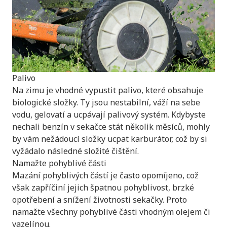
Palivo
Na zimu je vhodné vypustit palivo, které obsahuje
biologické složky. Ty jsou nestabilní, váží na sebe
vodu, gelovatí a ucpávají palivový systém. Kdybyste
nechali benzín v sekačce stát několik měsíců, mohly
by vám nežádoucí složky ucpat karburátor, což by si
vyžádalo následné složité čištění.
Namažte pohyblivé části
Mazání pohyblivých částí je často opomíjeno, což
však zapříčiní jejich špatnou pohyblivost, brzké
opotřebení a snížení životnosti sekačky. Proto
namažte všechny pohyblivé části vhodným olejem či
vazelínou.