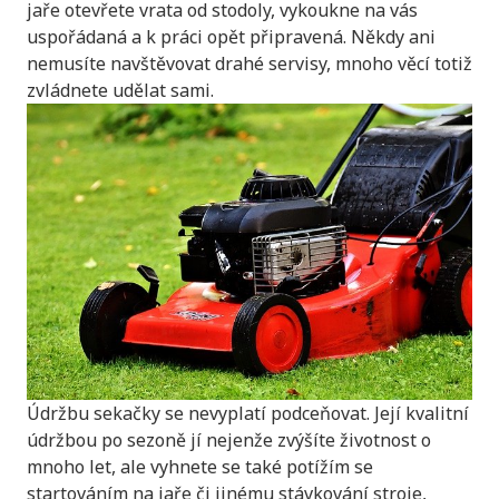
jaře otevřete vrata od stodoly, vykoukne na vás
uspořádaná a k práci opět připravená. Někdy ani
nemusíte navštěvovat drahé servisy, mnoho věcí totiž
zvládnete udělat sami.
Údržbu sekačky se nevyplatí podceňovat. Její kvalitní
údržbou po sezoně jí nejenže zvýšíte životnost o
mnoho let, ale vyhnete se také potížím se
startováním na jaře či jinému stávkování stroje,