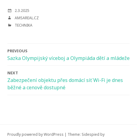
POSTED
2.3.2025
ON
AUTHOR
AMSAREAL.CZ
CATEGORIES
TECHNIKA
Post
PREVIOUS
navigation
Sazka Olympijský víceboj a Olympiáda dětí a mládeže
NEXT
Zabezpečení objektu přes domácí síť Wi-Fi je dnes
běžné a cenově dostupné
Proudly powered by WordPress
|
Theme: Sidespied by